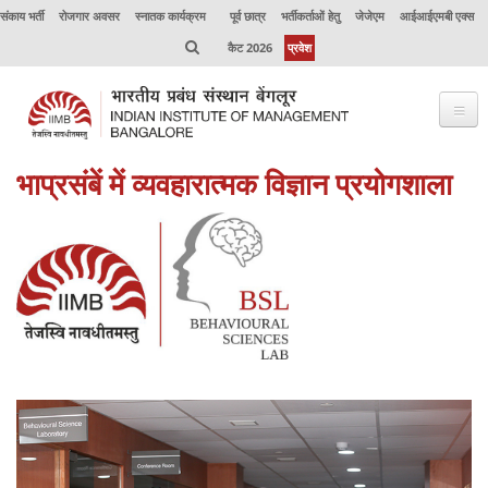
संकाय भर्ती
रोजगार अवसर
स्नातक कार्यक्रम
पूर्व छात्र
भर्तीकर्ताओं हेतु
जेजेएम
आईआईएमबी एक्स
कैट 2026
प्रवेश
भाप्रसंबें में व्‍यवहारात्मक विज्ञान प्रयोगशाला
भाप्रसंबें के विषय में
कार्यक्रम
कार्यपालक शिक्षा
उत्कृष्टता केंद्र
संकाय
अनुसंधान
जर्नल