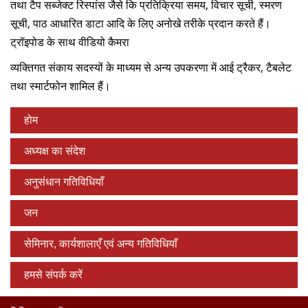
तथा टैप सब्‍जेक्‍ट रिस्‍पांस जैसे कि प्रतिक्रिया समय, विचार सूची, स्मरण
सूची, पाठ आधारित डाटा आदि के लिए अनोखे तरीके प्रदान करते हैं।
ट्रॉइपोड के साथ वीडियो कैमरा
व्‍यक्तिगत संकाय सदस्‍यों के माध्‍यम से अन्‍य उपकरणा में आई ट्रैकर, टैबलेट
तथा स्‍मार्टफोन शामिल हैं।
होम
अध्यक्ष का संदेश
अनुसंधान गतिविधियाँ
जन
सेमिनार, कार्यशालाएँ एवं अन्य गतिविधियाँ
हमसे संपर्क करें