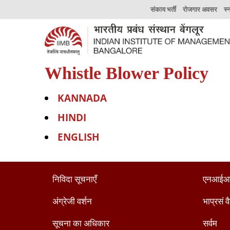
संकाय भर्ती
रोजगार अवसर
स्
Whistle Blower Policy
KANNADA
HINDI
ENGLISH
निविदा सूचनाएँ
एनआईआ
अंग्रेजी वर्शन
भाप्रसं व
सूचना का अधिकार
सर्वम