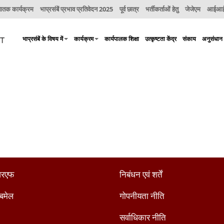
नातक कार्यक्रम
भाप्रसंबें प्रभाव प्रतिवेदन 2025
पूर्व छात्र
भर्तीकर्ताओं हेतु
जेजेएम
आईआईए
भाप्रसंबें के विषय में
कार्यक्रम
कार्यपालक शिक्षा
उत्कृष्टता केंद्र
संकाय
अनुसंधान
रएफ
निबंधन एवं शर्तें
ैबमेल
गोपनीयता नीति
सर्वाधिकार नीति