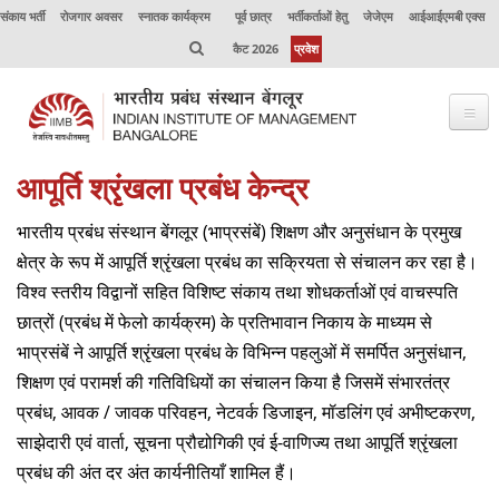
संकाय भर्ती
रोजगार अवसर
स्नातक कार्यक्रम
पूर्व छात्र
भर्तीकर्ताओं हेतु
जेजेएम
आईआईएमबी एक्स
कैट 2026
प्रवेश
आपूर्ति श्रृंखला प्रबंध केन्‍द्र
भाप्रसंबें के विषय में
भारतीय प्रबंध संस्‍थान बेंगलूर (भाप्रसंबें) शिक्षण और अनुसंधान के प्रमुख
कार्यक्रम
क्षेत्र के रूप में आपूर्ति श्रृंखला प्रबंध का सक्रियता से संचालन कर रहा है।
कार्यपालक शिक्षा
विश्‍व स्‍तरीय विद्वानों सहित विशिष्‍ट संकाय तथा शोधकर्ताओं एवं वाचस्पति
छात्रों (प्रबंध में फेलो कार्यक्रम) के प्रतिभावान निकाय के माध्‍यम से
उत्कृष्टता केंद्र
भाप्रसंबें ने आपूर्ति श्रृंखला प्रबंध के विभिन्‍न पहलुओं में समर्पित अनुसंधान,
संकाय
शिक्षण एवं परामर्श की गतिविधियों का संचालन किया है जिसमें संभारतंत्र
प्रबंध, आवक / जावक परिवहन, नेटवर्क डिजाइन, मॉडलिंग एवं अभीष्‍टकरण,
अनुसंधान
साझेदारी एवं वार्ता, सूचना प्रौद्योगिकी एवं ई-वाणिज्य तथा आपूर्ति श्रृंखला
जर्नल
प्रबंध की अंत दर अंत कार्यनीतियाँ शामिल हैं।