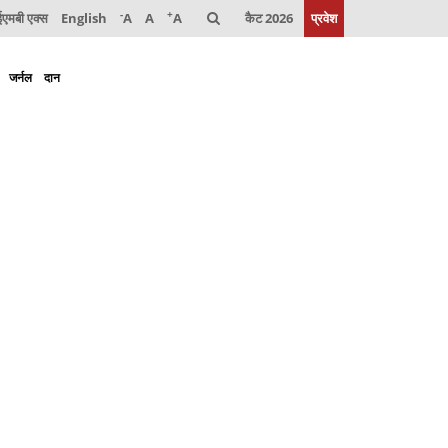
-
+
मबी एक्स
English
A
A
A
कैट 2026
प्रवेश
जर्नल
दान