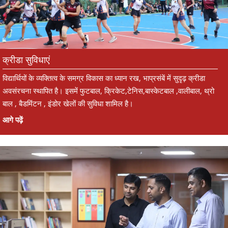
क्रीडा सुविधाएं
विद्यार्थियों के व्यक्तित्व के समग्र विकास का ध्यान रख, भाप्रसंबें में सुदृढ़ क्रीडा
अवसंरचना स्थापित है। इसमें फुटबाल, क्रिकेट,टेनिस,बास्केटबाल ,वालीबाल, थ्रो
बाल , बैडमिंटन , इंडोर खेलों की सुविधा शामिल है।
आगे पढ़ें