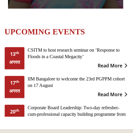
UPCOMING EVENTS
CSITM to host research seminar on ‘Response to
th
13
Floods in a Coastal Megacity’
अगस्त
Read More
IIM Bangalore to welcome the 23rd PGPPM cohort
th
17
on 17 August
अगस्त
Read More
Corporate Board Leadership: Two-day refresher-
th
20
cum-professional capacity building programme from
अगस्त
20th to 21st August
Read More