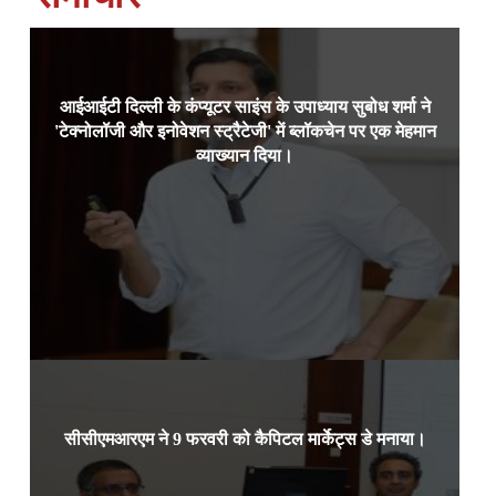
आईआईटी दिल्ली के कंप्यूटर साइंस के उपाध्याय सुबोध शर्मा ने
आईआईटी दिल्ली के कंप्यूटर साइंस के
1 फरवरी, 2024, बेंगलुरु:
'टेक्नोलॉजी और इनोवेशन स्ट्रैटेजी' में ब्लॉकचेन पर एक मेहमान
उपाध्याय प्रोफेसर सुबोध शर्मा ने आईआईएमबी में प्रोफेसर नीलम
कौशि
व्याख्यान दिया।
Read more
सीसीएमआरएम ने 9 फरवरी को कैपिटल मार्केट्स डे मनाया।
आईआईएम बैंगलोर के कैपिटल मार्केट्स
9 फरवरी 2024, बेंगलुरु:
एंड रिस्क मैनेजमेंट सेंटर और नेटवर्थ, छात्र-संचालित फाइनेंस
क्लब,