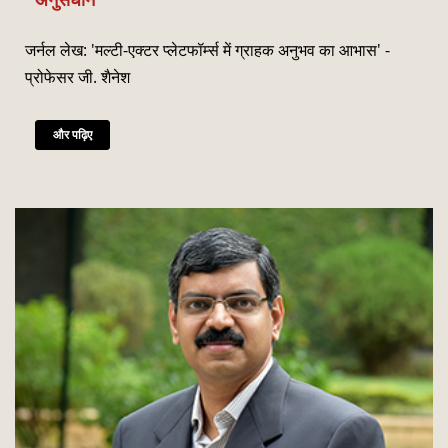
जनवरी
Read More
जर्नल लेख: 'मल्टी-एक्टर प्लेटफॉर्म्स में ग्राहक अनुभव का आभास' -
CSITM invites applications for the First Doctoral
th
12
प्रोफेसर जी. शैनेश
Consortium under InCIS 2027
मार्च
Read More
और पढ़िए