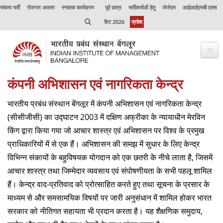
संकाय भर्ती
रोजगार अवसर
स्नातक कार्यक्रम
पूर्व छात्र
भर्तीकर्ताओं हेतु
जेजेएम
आईआईएमबी एक्स
कैट 2026
प्रवेश
कंपनी अभिशासन एवं नागरिकता केन्‍द्र
भाप्रसंबें के विषय में
भारतीय प्रबंध संस्‍थान बेंगलूर में कंपनी अभिशासन एवं नागरिकता केन्‍द्र
कार्यक्रम
(सीसीजीसी) का उद्घाटन 2003 में दक्षिण अफ्रीका के न्यायाधीन मेरविन
कार्यपालक शिक्षा
किंग द्वारा किया गया जो आचार शास्‍त्र एवं अभिशासन पर विश्‍व के प्रमुख
प्राधिकारियों में से एक हैं। अभिशासन की समझ में सुधार के लिए केन्‍द्र
उत्कृष्टता केंद्र
विभिन्‍न संकायों के बहुविषयक योगदान को एक छतरी के नीचे लाता है, जिसमें
संकाय
आचार शास्‍त्र तथा जिम्‍मेदार व्‍यवसाय एवं संपोषणीयता के सभी पहलू शामिल
हैं। केन्‍द्र वाद-प्रतिवाद को प्रोत्‍साहित करते हुए तथा सूचना के प्रसार के
अनुसंधान
माध्‍यम से और समसामयिक विषयों पर जारी अनुसंधान में शामिल होकर भारत
जर्नल
सरकार को नीतिगत सहायता भी प्रदान करता है। यह शैक्षणिक समुदाय,