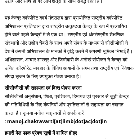
उद्योग और साथ ही गैर लाभ क्षेत्रों के साथ संबद्ध रहता है।
दान
यह केन्‍द्र कॉरपोरेट कार्य मंत्रालय द्वारा प्रायोजित राष्‍ट्रीय कॉरपोरेट
अभिशासन प्रतिष्‍ठान द्वारा राष्‍ट्रीय उत्‍कृष्‍टता केन्‍द्र के रूप में प्रत्‍यायित
होने वाले पहले केन्‍द्रों में से एक था। राष्‍ट्रीय एवं अंतर्राष्‍ट्रीय शैक्षणिक
संस्‍थानों और उद्योग चेंबरों के साथ अपने संबंध के माध्‍यम से सीसीजीसी ने
देश में कंपनी अभिशासन के मानकों में वृद्धि करने में अग्रणी भूमिका निभाई है।
अभिशासन, आचार शास्‍त्र और जिम्‍मेदारी के अनोखे संयोजन ने केन्‍द्र को
उचित कॉरपोरेट व्यवहार के विविध आयामों के संगम तथा राष्‍ट्रीय एवं निवेशक
संपदा सृजन के लिए उपयुक्‍त गंतव्‍य बनाया है।
सीसीजीसी की सहायता एवं वित्‍त पोषण करना
सीसीजीसी अनुसंधान, शिक्षा, प्रशिक्षण, हिमायत एवं प्रसार से जुड़ी केन्‍द्र
की गतिविधियों के लिए कंपनियों और प्रतिष्‍ठानों से सहायता का स्‍वागत
करता है। कृपया मनोज चक्रवर्ती से संपर्क करें
:
manoj.chakravarti[at]iimb[dot]ac[dot]in
हमारी मेल डाक प्रेषण सूची में शामिल होइए