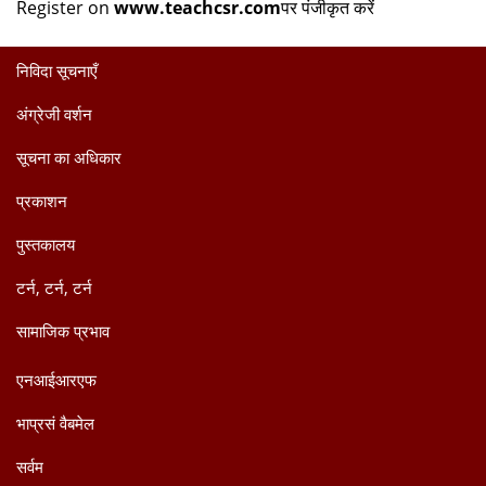
Register on
www.teachcsr.com
पर पंजीकृत करें
निविदा सूचनाएँ
अंग्रेजी वर्शन
सूचना का अधिकार
प्रकाशन
पुस्तकालय
टर्न, टर्न, टर्न
सामाजिक प्रभाव
एनआईआरएफ
भाप्रसं वैबमेल
सर्वम