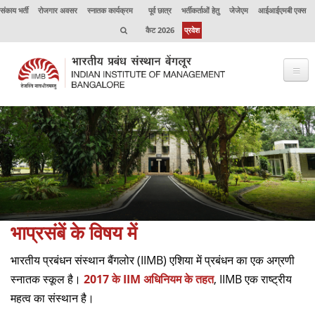
संकाय भर्ती
रोजगार अवसर
स्नातक कार्यक्रम
पूर्व छात्र
भर्तीकर्ताओं हेतु
जेजेएम
आईआईएमबी एक्स
कैट 2026
प्रवेश
भाप्रसंबें के विषय में
कार्यक्रम
कार्यपालक शिक्षा
उत्कृष्टता केंद्र
भाप्रसंबें के विषय में
संकाय
भारतीय प्रबंधन संस्थान बैंगलोर (IIMB) एशिया में प्रबंधन का एक अग्रणी
अनुसंधान
स्नातक स्कूल है।
2017 के IIM अधिनियम के तहत
, IIMB एक राष्ट्रीय
जर्नल
महत्व का संस्थान है।