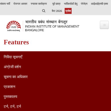
संकाय भर्ती
रोजगार अवसर
स्नातक कार्यक्रम
पूर्व छात्र
भर्तीकर्ताओं हेतु
जेजेएम
आईआईएमबी एक्स
कैट 2026
प्रवेश
Features
भाप्रसंबें के विषय में
कार्यक्रम
निविदा सूचनाएँ
कार्यपालक शिक्षा
अंग्रेजी वर्शन
उत्कृष्टता केंद्र
सूचना का अधिकार
संकाय
प्रकाशन
अनुसंधान
पुस्तकालय
जर्नल
टर्न, टर्न, टर्न