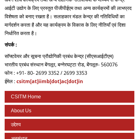
दान
आईटी उद्योग के लिए प्रस्‍तुत पीजीपीईएम तथा अन्‍य कार्यक्रमों की लाभप्रद
विशेषता को बनाए रखता है। सलाहकार मंडल केन्‍द्र की गतिविधियों का
मार्गदर्शन करता है और यह कार्यक्रम के विकास के लिए नीतियाँ एवं दिशा
निर्धारित करता है।
संपर्क :
सॉफ्टवेयर और सूचना प्रौद्योगिकी प्रबंध केन्‍द्र (सीएसआईटीएम)
भारतीय प्रबंध संस्‍थान बेंगलूर, बन्‍नेरघट्टा रोड, बेंगलूरु- 560076
फोन : +91- 80- 2699 3352 / 2699 3353
ईमेल :
csitm[at]iimb[dot]ac[dot]in
CSITM Home
About Us
उद्देश्य
अनुसंधान