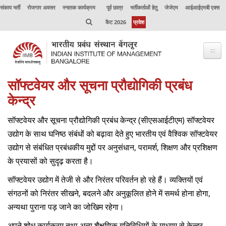
संकाय भर्ती
रोजगार अवसर
स्नातक कार्यक्रम
पूर्व छात्र
भर्तीकर्ताओं हेतु
जेजेएम
आईआईएमबी एक्स
कैट 2026
प्रवेश
सॉफ्टवेयर और सूचना प्रौद्योगिकी प्रबंध
भाप्रसंबें के विषय में
केन्‍द्र
कार्यक्रम
सॉफ्टवेयर और सूचना प्रौद्योगिकी प्रबंध केन्‍द्र (सीएसआईटीएम) सॉफ्टवेयर
कार्यपालक शिक्षा
उद्योग के साथ घनिष्‍ठ संबंधों को बढ़ावा देते हुए भारतीय एवं वैश्विक सॉफ्टवेयर
उद्योग से संबंधित प्रबंधकीय मुद्दों पर अनुसंधान, परामर्श, शिक्षण और प्रशिक्षण
उत्कृष्टता केंद्र
के प्रयासों को सुदृढ़ करता है।
संकाय
सॉफ्टवेयर उद्योग में तेजी से और निरंतर परिवर्तन हो रहे हैं। व्‍यक्तियों एवं
अनुसंधान
संगठनों को निरंतर सीखने, बदलने और अनुकूलित होने में समर्थ होना होगा,
अन्‍यथा पुराना पड़ जाने का जोखिम रहेगा।
जर्नल
अपने शोध कार्यक्रम तथा अन्‍य शैक्षणिक गतिविधियों के माध्‍यम से केन्‍द्र