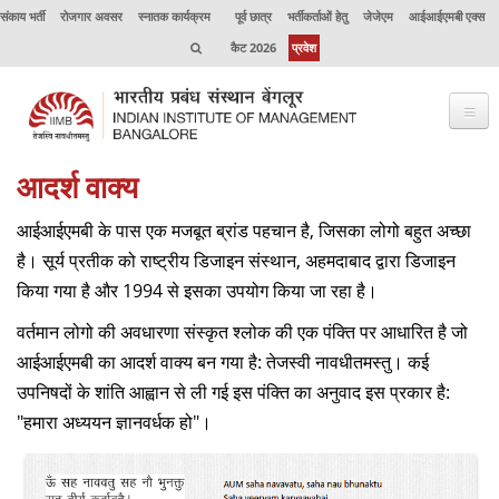
संकाय भर्ती
रोजगार अवसर
स्नातक कार्यक्रम
पूर्व छात्र
भर्तीकर्ताओं हेतु
जेजेएम
आईआईएमबी एक्स
कैट 2026
प्रवेश
आदर्श वाक्‍य
भाप्रसंबें के विषय में
आईआईएमबी के पास एक मजबूत ब्रांड पहचान है, जिसका लोगो बहुत अच्छा
कार्यक्रम
है। सूर्य प्रतीक को राष्ट्रीय डिजाइन संस्थान, अहमदाबाद द्वारा डिजाइन
कार्यपालक शिक्षा
किया गया है और 1994 से इसका उपयोग किया जा रहा है।
उत्कृष्टता केंद्र
वर्तमान लोगो की अवधारणा संस्कृत श्लोक की एक पंक्ति पर आधारित है जो
आईआईएमबी का आदर्श वाक्य बन गया है: तेजस्वी नावधीतमस्तु। कई
संकाय
उपनिषदों के शांति आह्वान से ली गई इस पंक्ति का अनुवाद इस प्रकार है:
अनुसंधान
"हमारा अध्ययन ज्ञानवर्धक हो"।
जर्नल