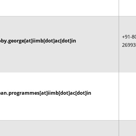
+91-8
by.george[at]iimb[dot]ac[dot]in
26993
ean.programmes[at]iimb[dot]ac[dot]in