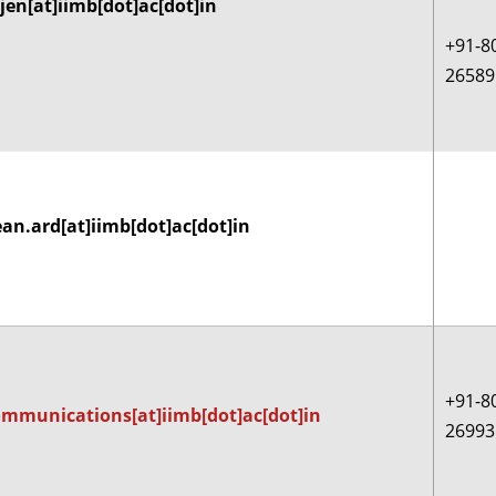
jen[at]iimb[dot]ac[dot]in
+91-8
26589
an.ard[at]iimb[dot]ac[dot]in
+91-8
ommunications[at]iimb[dot]ac[dot]in
26993