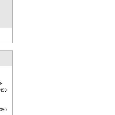
0-
450
050