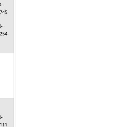
0-
745
0-
254
0-
111