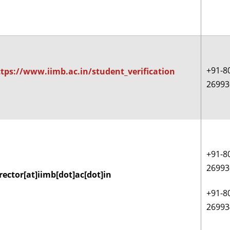
+91-8
tps://www.iimb.ac.in/student_verification
26993
+91-8
26993
rector[at]iimb[dot]ac[dot]in
+91-8
26993