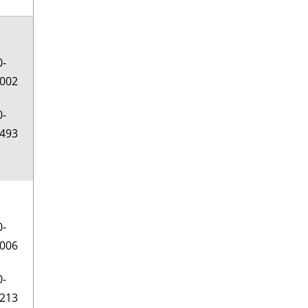
0-
002
0-
493
0-
006
0-
213