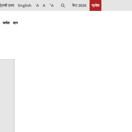
-
+
मबी एक्स
English
A
A
A
कैट 2026
प्रवेश
जर्नल
दान