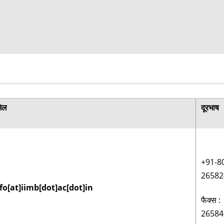
मेल
दूरभाष
+91-8
26582
fo[at]iimb[dot]ac[dot]in
फैक्स :
26584