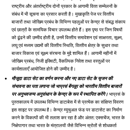
राष्‍ट्रीय और अंतर्राष्‍ट्रीय दोनों प्रकार के आगामी वित्‍त सम्‍मेलनों के
संबंध में भी सूचना का प्रसार करती है। मुखाकृति पेज पर वित्‍तीय
बाजारों तथा जोखिम प्रबंध के विभिन्‍न पहलुओं पर केन्‍द्र से संबद्ध संकाय
एवं छात्रों के सामयिक विचार उपलब्‍ध होते हैं। इस पृष्‍ठ पर जिन विषयों
को ढूंढने की उम्‍मीद होती है, उनमें वित्‍तीय समावेशन एवं साक्षरता, सूक्ष्‍म,
लघु एवं मध्‍यम उद्यमों की वित्‍तीय स्थिति, वित्‍तीय क्षेत्र के सुधार तथा
बाजार विकास एवं सूक्ष्‍म संरचना के मुद्दे शामिल हैं। आगामी महीनों में
जोखिम प्रबंध, निजी इक्विटी, वैकल्पिक निवेश तथा वस्‍तुओं पर
कार्यशालाएँ आयोजित होने की उम्‍मीद है।
मौजूदा डाटा सेट का वर्णन करना और नए डाटा सेट के सृजन की
संभावना का पता लगाना जो भाप्रसं बेंगलूर को भारतीय वित्‍तीय बाजारों
पर अनुभवजन्‍य अनुसंधान के केन्‍द्र के रूप में स्‍थापित करेंगे।
भाप्रसं के
पुस्‍तकालय में उपलब्‍ध विभिन्‍न डाटाबेस में से प्रत्‍येक का संक्षिप्‍त विवरण
इस साइट पर उपलब्‍ध है। केन्‍द्र म्‍युचुअल फंड पर डाटासेट का निर्माण
करने के विकल्‍पों की भी तलाश कर रहा है और अंतत: एक्‍सचेंज, भारत के
निक्षेपागार तथा भारत के मंत्रालयों जैसे विभिन्‍न स्रोतों से शोधकर्ता