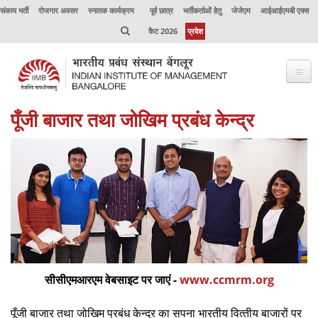
संकाय भर्ती
रोजगार अवसर
स्नातक कार्यक्रम
पूर्व छात्र
भर्तीकर्ताओं हेतु
जेजेएम
आईआईएमबी एक्स
कैट 2026
प्रवेश
पूँजी बाजार तथा जोखिम प्रबंध केन्‍द्र
भाप्रसंबें के विषय में
कार्यक्रम
कार्यपालक शिक्षा
उत्कृष्टता केंद्र
संकाय
अनुसंधान
सीसीएमआरएम वेबसाइट पर जाएं -
www.ccmrm.org
जर्नल
पूँजी बाजार तथा जोखिम प्रबंध केन्‍द्र का सपना भारतीय वित्‍तीय बाजारों पर