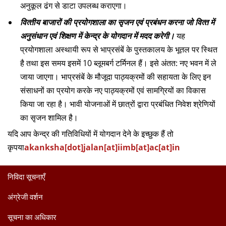
अनुकूल ढंग से डाटा उपलब्‍ध कराएगा।
वित्‍तीय बाजारों की प्रयोगशाला का सृजन एवं प्रबंधन करना जो वित्‍त में
अनुसंधान एवं शिक्षण में केन्‍द्र के योगदान में मदद करेगी।
यह
प्रयोगशाला अस्‍थायी रूप से भाप्रसंबें के पुस्‍तकालय के भूतल पर स्थित
है तथा इस समय इसमें 10 ब्‍लूमबर्ग टर्मिनल हैं। इसे अंतत: नए भवन में ले
जाया जाएगा। भाप्रसंबें के मौजूदा पाठ्यक्रमों की सहायता के लिए इन
संसाधनों का प्रयोग करके नए पाठ्यक्रमों एवं सामग्रियों का विकास
किया जा रहा है। भावी योजनाओं में छात्रों द्वारा प्रबंधित निवेश श्रेणियों
का सृजन शामिल है।
यदि आप केन्‍द्र की गतिविधियों में योगदान देने के इच्‍छुक हैं तो
कृपया
akanksha[dot]jalan[at]iimb[at]ac[at]in
निविदा सूचनाएँ
अंग्रेजी वर्शन
सूचना का अधिकार