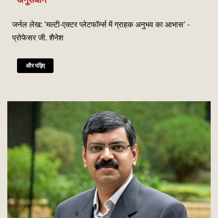
जनवरी
Read More
जर्नल लेख: 'मल्टी-एक्टर प्लेटफॉर्म्स में ग्राहक अनुभव का आभास' -
CSITM invites applications for the First Doctoral
th
12
प्रोफेसर जी. शैनेश
Consortium under InCIS 2027
मार्च
Read More
और पढ़िए