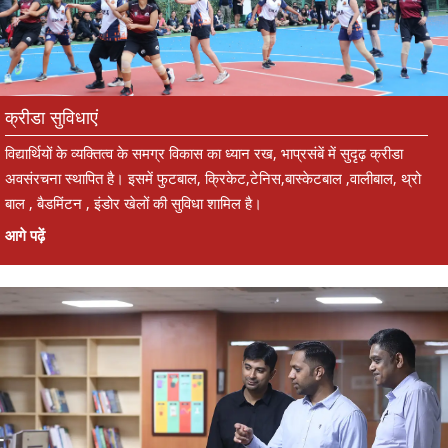
क्रीडा सुविधाएं
विद्यार्थियों के व्यक्तित्व के समग्र विकास का ध्यान रख, भाप्रसंबें में सुदृढ़ क्रीडा
अवसंरचना स्थापित है। इसमें फुटबाल, क्रिकेट,टेनिस,बास्केटबाल ,वालीबाल, थ्रो
बाल , बैडमिंटन , इंडोर खेलों की सुविधा शामिल है।
आगे पढ़ें