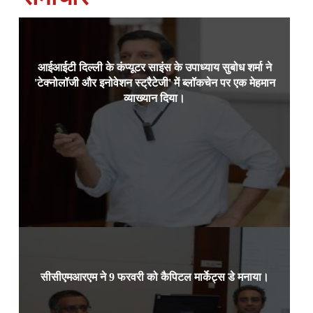
आईआईटी दिल्ली के कंप्यूटर साइंस के उपाध्याय सुबोध शर्मा ने
आईआईटी दिल्ली के कंप्यूटर साइंस के
1 फरवरी, 2024, बेंगलुरु:
'टेक्नोलॉजी और इनोवेशन स्ट्रैटेजी' में ब्लॉकचेन पर एक मेहमान
उपाध्याय प्रोफेसर सुबोध शर्मा ने आईआईएमबी में प्रोफेसर नीलम
कौशि
व्याख्यान दिया।
Read more
सीसीएमआरएम ने 9 फरवरी को कैपिटल मार्केट्स डे मनाया।
आईआईएम बैंगलोर के कैपिटल मार्केट्स
9 फरवरी 2024, बेंगलुरु:
एंड रिस्क मैनेजमेंट सेंटर और नेटवर्थ, छात्र-संचालित फाइनेंस
क्लब,