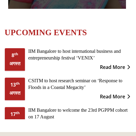
UPCOMING EVENTS
IIM Bangalore to host international business and
th
8
entrepreneurship festival ‘VENIX’
अगस्त
Read More
CSITM to host research seminar on ‘Response to
th
13
Floods in a Coastal Megacity’
अगस्त
Read More
IIM Bangalore to welcome the 23rd PGPPM cohort
th
17
on 17 August
अगस्त
Read More