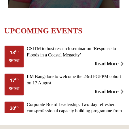
UPCOMING EVENTS
CSITM to host research seminar on ‘Response to
th
13
Floods in a Coastal Megacity’
अगस्त
Read More
IIM Bangalore to welcome the 23rd PGPPM cohort
th
17
on 17 August
अगस्त
Read More
Corporate Board Leadership: Two-day refresher-
th
20
cum-professional capacity building programme from
अगस्त
20th to 21st August
Read More