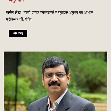
जनवरी
Read More
जर्नल लेख: 'मल्टी-एक्टर प्लेटफॉर्म्स में ग्राहक अनुभव का आभास' -
CSITM invites applications for the First Doctoral
th
12
प्रोफेसर जी. शैनेश
Consortium under InCIS 2027
मार्च
Read More
और पढ़िए