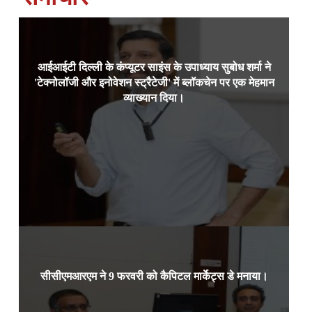
आईआईटी दिल्ली के कंप्यूटर साइंस के उपाध्याय सुबोध शर्मा ने
आईआईटी दिल्ली के कंप्यूटर साइंस के
1 फरवरी, 2024, बेंगलुरु:
'टेक्नोलॉजी और इनोवेशन स्ट्रैटेजी' में ब्लॉकचेन पर एक मेहमान
उपाध्याय प्रोफेसर सुबोध शर्मा ने आईआईएमबी में प्रोफेसर नीलम
कौशि
व्याख्यान दिया।
Read more
सीसीएमआरएम ने 9 फरवरी को कैपिटल मार्केट्स डे मनाया।
आईआईएम बैंगलोर के कैपिटल मार्केट्स
9 फरवरी 2024, बेंगलुरु:
एंड रिस्क मैनेजमेंट सेंटर और नेटवर्थ, छात्र-संचालित फाइनेंस
क्लब,