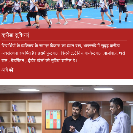
क्रीडा सुविधाएं
विद्यार्थियों के व्यक्तित्व के समग्र विकास का ध्यान रख, भाप्रसंबें में सुदृढ़ क्रीडा
अवसंरचना स्थापित है। इसमें फुटबाल, क्रिकेट,टेनिस,बास्केटबाल ,वालीबाल, थ्रो
बाल , बैडमिंटन , इंडोर खेलों की सुविधा शामिल है।
आगे पढ़ें